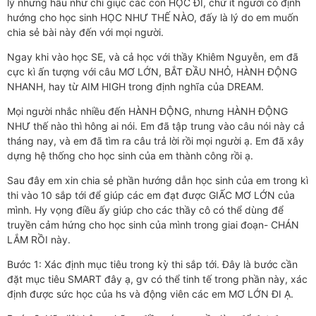
lý nhưng hầu như chỉ giục các con HỌC ĐI, chứ ít người có định
hướng cho học sinh HỌC NHƯ THẾ NÀO, đấy là lý do em muốn
chia sẻ bài này đến với mọi người.
Ngay khi vào học SE, và cả học với thầy Khiêm Nguyễn, em đã
cực kì ấn tượng với câu MƠ LỚN, BẮT ĐẦU NHỎ, HÀNH ĐỘNG
NHANH, hay từ AIM HIGH trong định nghĩa của DREAM.
Mọi người nhắc nhiều đến HÀNH ĐỘNG, nhưng HÀNH ĐỘNG
NHƯ thế nào thì hông ai nói. Em đã tập trung vào câu nói này cả
tháng nay, và em đã tìm ra câu trả lời rồi mọi người ạ. Em đã xây
dựng hệ thống cho học sinh của em thành công rồi ạ.
Sau đây em xin chia sẻ phần hướng dẫn học sinh của em trong kì
thi vào 10 sắp tới để giúp các em đạt được GIẤC MƠ LỚN của
mình. Hy vọng điều ấy giúp cho các thầy cô có thể dùng để
truyền cảm hứng cho học sinh của mình trong giai đoạn- CHÁN
LẮM RỒI này.
Bước 1: Xác định mục tiêu trong kỳ thi sắp tới. Đây là bước cần
đặt mục tiêu SMART đây ạ, gv có thể tinh tế trong phần này, xác
định được sức học của hs và động viên các em MƠ LỚN ĐI Ạ.