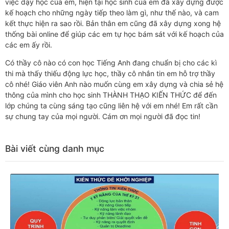
việc dạy học của em, hiện tại học sinh của em đã xây dựng được
kế hoạch cho những ngày tiếp theo làm gì, như thế nào, và cam
kết thực hiện ra sao rồi. Bản thân em cũng đã xây dựng xong hệ
thống bài online để giúp các em tự học bám sát với kế hoạch của
các em ấy rồi.
Có thầy cô nào có con học Tiếng Anh đang chuẩn bị cho các kì
thi mà thấy thiếu động lực học, thầy cô nhắn tin em hỗ trợ thầy
cô nhé! Giáo viên Anh nào muốn cùng em xây dựng và chia sẻ hệ
thông của mình cho học sinh THÀNH THẠO KIẾN THỨC để đến
lớp chúng ta cùng sáng tạo cũng liên hệ với em nhé! Em rất cần
sự chung tay của mọi người. Cám ơn mọi người đã đọc tin!
Bài viết cùng danh mục