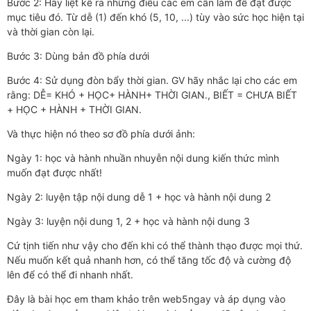
Bước 2: Hãy liệt kê ra những điều các em cần làm để đạt được
mục tiêu đó. Từ dễ (1) đến khó (5, 10, ...) tùy vào sức học hiện tại
và thời gian còn lại.
Bước 3: Dùng bản đồ phía dưới
Bước 4: Sử dụng đòn bẩy thời gian. GV hãy nhắc lại cho các em
rằng: DỄ= KHÓ + HỌC+ HÀNH+ THỜI GIAN., BIẾT = CHƯA BIẾT
+ HỌC + HÀNH + THỜI GIAN.
Và thực hiện nó theo sơ đồ phía dưới ảnh:
Ngày 1: học và hành nhuần nhuyễn nội dung kiến thức mình
muốn đạt được nhất!
Ngày 2: luyện tập nội dung dễ 1 + học và hành nội dung 2
Ngày 3: luyện nội dung 1, 2 + học và hành nội dung 3
Cứ tịnh tiến như vậy cho đến khi có thể thành thạo được mọi thứ.
Nếu muốn kết quả nhanh hơn, có thể tăng tốc độ và cường độ
lên để có thể đi nhanh nhất.
Đây là bài học em tham khảo trên web5ngay và áp dụng vào